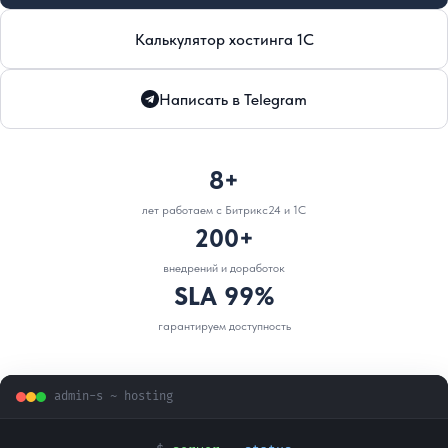
Калькулятор хостинга 1С
Написать в Telegram
8+
лет работаем с Битрикс24 и 1С
200+
внедрений и доработок
SLA 99%
гарантируем доступность
admin-s ~ hosting